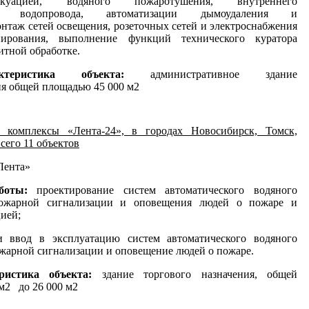
акуацией, водяного пожаротушения, внутреннего
ого водопровода, автоматизации дымоудаления и
нтаж сетей освещения, розеточных сетей и электроснабжения
нирования, выполнение функций технического куратора
итной обработке.
актеристика объекта:
административное здание
ия общей площадью 45 000 м2
 комплексы «Лента-24», в городах Новосибирск, Томск,
сего 11 объектов
ента»
аботы:
проектирование систем автоматического водяного
пожарной сигнализации и оповещения людей о пожаре и
ией;
и ввод в эксплуатацию систем автоматического водяного
жарной сигнализации и оповещение людей о пожаре.
еристика объекта:
здание торгового назначения, общей
м2 до 26 000 м2