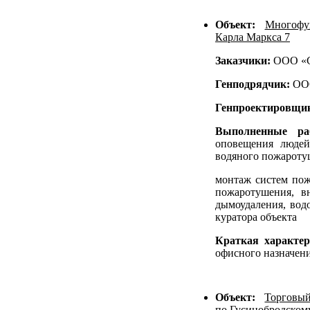
Объект:
Многофу
Карла Маркса 7
Заказчики:
ООО «С
Генподрядчик:
ОО
Генпроектировщи
Выполненные р
оповещения людей
водяного пожароту
монтаж систем пож
пожаротушения, в
дымоудаления, вод
куратора объекта
Краткая характе
офисного назначен
Объект:
Торговый
по Гусинобродскому