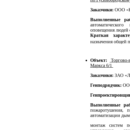
Заказчики:
ООО «К
Выполненные р
автоматического
оповещения людей 
Краткая характ
назначения общей 
Объект:
Торгово-в
Маркса 6/1
Заказчики:
ЗАО «Л
Генподрядчик:
ОО
Генпроектировщи
Выполненные ра
пожаротушения, 
автоматизации дым
монтаж систем п