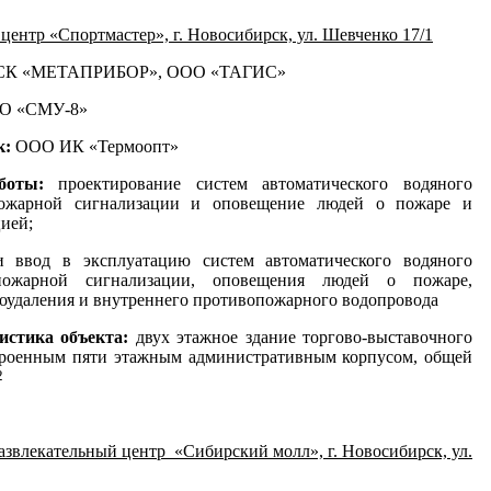
центр «Спортмастер», г. Новосибирск, ул. Шевченко 17/1
СК «МЕТАПРИБОР», ООО «ТАГИС»
О «СМУ-8»
к:
ООО ИК «Термоопт»
аботы:
проектирование систем автоматического водяного
пожарной сигнализации и оповещение людей о пожаре и
ией;
и ввод в эксплуатацию систем автоматического водяного
пожарной сигнализации, оповещения людей о пожаре,
оудаления и внутреннего противопожарного водопровода
истика объекта:
двух этажное здание торгово-выставочного
троенным пяти этажным административным корпусом, общей
2
азвлекательный центр «Сибирский молл», г. Новосибирск, ул.