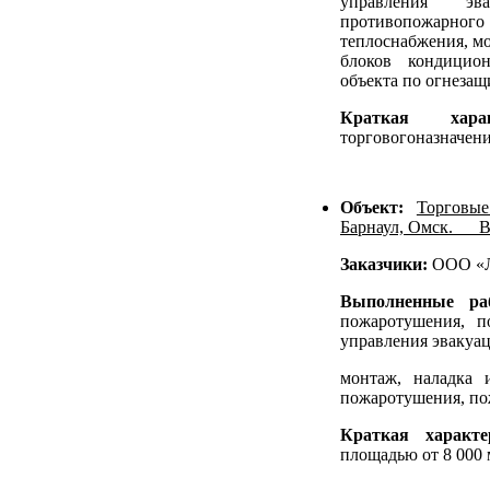
управления эв
противопожарн
теплоснабжения, мо
блоков кондицио
объекта по огнезащ
Краткая хар
торговогоназначен
Объект:
Торговые
Барнаул, Омск.
В
Заказчики:
ООО «Л
Выполненные р
пожаротушения, 
управления эвакуац
монтаж, наладка 
пожаротушения, по
Краткая характ
площадью от 8 000 