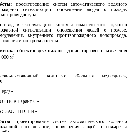
аботы:
проектирование систем автоматического водяного
пожарной сигнализации, оповещение людей о пожаре,
контроля доступа;
и ввод в эксплуатацию систем автоматического водяного
пожарной сигнализации, оповещения людей о пожаре,
моудаления, внутреннего противопожарного водопровода,
людения и контроля доступа
истика объекта:
двухэтажное здание торгового назначения
2
 000 м
ргово-выставочный комплекс «Большая медведица»,
0.
ерда»
О «ПСК Гарант-С»
к:
ЗАО «НГСПИ»
аботы:
проектирование систем автоматического водяного
пожарной сигнализации, оповещения людей о пожаре и
ией;