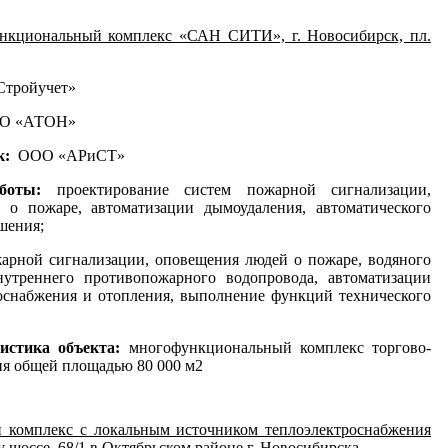
нкциональный комплекс «САН СИТИ», г. Новосибирск, пл.
тройучет»
О «АТОН»
к:
ООО «АРиСТ»
аботы:
проектирование систем пожарной сигнализации,
 о пожаре, автоматизации дымоудаления, автоматического
шения;
арной сигнализации, оповещения людей о пожаре, водяного
нутреннего противопожарного водопровода, автоматизации
оснабжения и отопления, выполнение функций технического
ристика объекта:
многофункциональный комплекс торгово-
ия общей площадью 80 000 м2
 комплекс с локальным источником теплоэлектроснабжения
 шоссе, 68/1 в Октябрьском районе г. Новосибирска