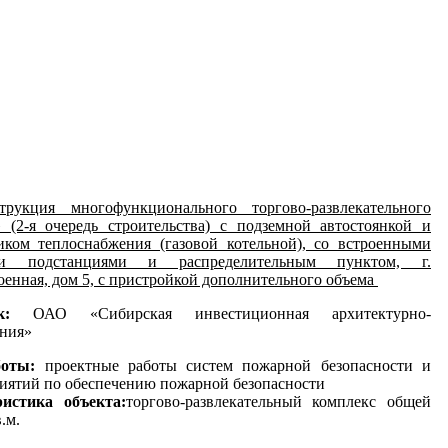
струкция многофункционального торгово-развлекательного
(2-я очередь строительства) с подземной автостоянкой и
ком теплоснабжения (газовой котельной), со встроенными
ыми подстанциями и распределительным пунктом, г.
оенная, дом 5, с пристройкой дополнительного объема
к:
ОАО «Сибирская инвестиционная архитектурно-
ания»
боты:
проектные работы систем пожарной безопасности и
иятий по обеспечению пожарной безопасности
истика объекта:
торгово-развлекательный комплекс общей
.м.