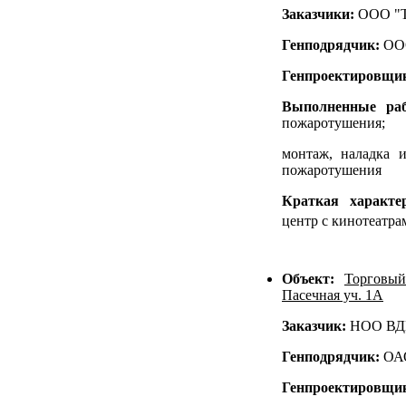
Заказчики:
ООО "То
Генподрядчик:
ООО
Генпроектировщи
Выполненные ра
пожаротушения;
монтаж, наладка 
пожаротушения
Краткая характе
центр с кинотеатра
Объект:
Торговый
Пасечная уч. 1А
Заказчик:
НОО В
Генподрядчик:
ОА
Генпроектировщи