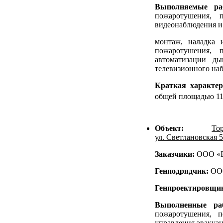
Выполняемые р
пожаротушения, 
видеонаблюдения и 
монтаж, наладка 
пожаротушения, 
автоматизации ды
телевизионного наб
Краткая характер
общей площадью 11
Объект:
То
ул. Светлановская 5
Заказчики:
ООО «В
Генподрядчик:
ОО
Генпроектировщи
Выполненные р
пожаротушения, 
управления эвакуац