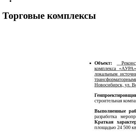
Торговые комплексы
Объект:
Рекон
комплекса «АУРА» 
локальным источни
трансформаторн
Новосибирск, ул. В
Генпроектировщи
строительная комп
Выполненные ра
разработка меропр
Краткая характер
площадью 24 500 кв