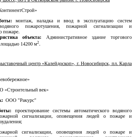
онтинентСтрой»
аботы:
монтаж, наладка и ввод в эксплуатацию систем
 водяного пожаротушения, пожарной сигнализации и
о пожаре.
еристика объекта:
Административное здание торгового
2
площадью 14200 м
.
ыставочный центр «Калейдоскоп», г. Новосибирск, пл. Карла
евобережное»
О «Строительный век»
к:
ООО "Ракурс"
боты:
проектирование системы автоматического водяного
пожарной сигнализации, оповещения людей о пожаре и
оудаления;
ожарной сигнализации, оповещения людей о пожаре и